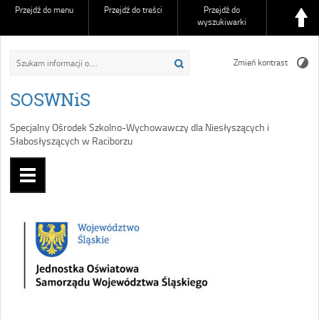
Przejdź do menu
Przejdź do treści
Przejdź do
wyszukiwarki
Zmień kontrast
SOSWNiS
Specjalny Ośrodek Szkolno-Wychowawczy dla Niesłyszących i
Słabosłyszących w Raciborzu