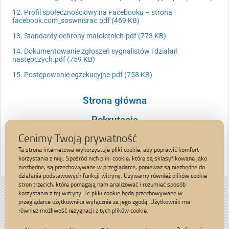
12. Profil społecznościowy na Facebooku – strona
facebook.com_soswnisrac.pdf (469 KB)
13. Standardy ochrony małoletnich.pdf (773 KB)
14. Dokumentowanie zgłoszeń sygnalistów i działań
następczych.pdf (759 KB)
15. Postępowanie egzekucyjne.pdf (758 KB)
Strona główna
Rekrutacja
Cenimy Twoją prywatność
Kontakt
Ta strona internetowa wykorzystuje pliki cookie, aby poprawić komfort
korzystania z niej. Spośród nich pliki cookie, które są sklasyfikowane jako
niezbędne, są przechowywane w przeglądarce, ponieważ są niezbędne do
działania podstawowych funkcji witryny. Używamy również plików cookie
stron trzecich, które pomagają nam analizować i rozumieć sposób
Strona została opracowana w ramach
korzystania z tej witryny. Te pliki cookie będą przechowywane w
projektu
przeglądarce użytkownika wyłącznie za jego zgodą. Użytkownik ma
Polska Akademia Dostępności
również możliwość rezygnacji z tych plików cookie.
realizowanego przez
Fundację Widzialni
i
Ministerstwo Administracji i Cyfryzacji