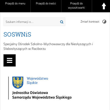
Przejdź do menu
Przejdź do treści
Przejdź do
wyszukiwarki
Zmień kontrast
SOSWNiS
Specjalny Ośrodek Szkolno-Wychowawczy dla Niesłyszących i
Słabosłyszących w Raciborzu