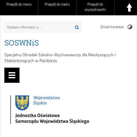
Przejdź do menu
Przejdź do treści
Przejdź do
wyszukiwarki
Zmień kontrast
SOSWNiS
Specjalny Ośrodek Szkolno-Wychowawczy dla Niesłyszących i
Słabosłyszących w Raciborzu