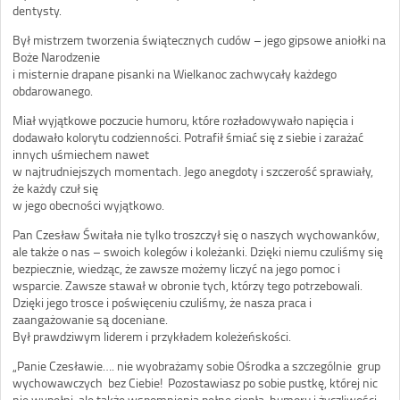
dentysty.
Był mistrzem tworzenia świątecznych cudów – jego gipsowe aniołki na
Boże Narodzenie
i misternie drapane pisanki na Wielkanoc zachwycały każdego
obdarowanego.
Miał wyjątkowe poczucie humoru, które rozładowywało napięcia i
dodawało kolorytu codzienności. Potrafił śmiać się z siebie i zarażać
innych uśmiechem nawet
w najtrudniejszych momentach. Jego anegdoty i szczerość sprawiały,
że każdy czuł się
w jego obecności wyjątkowo.
Pan Czesław Świtała nie tylko troszczył się o naszych wychowanków,
ale także o nas – swoich kolegów i koleżanki. Dzięki niemu czuliśmy się
bezpiecznie, wiedząc, że zawsze możemy liczyć na jego pomoc i
wsparcie. Zawsze stawał w obronie tych, którzy tego potrzebowali.
Dzięki jego trosce i poświęceniu czuliśmy, że nasza praca i
zaangażowanie są doceniane.
Był prawdziwym liderem i przykładem koleżeńskości.
„Panie Czesławie…. nie wyobrażamy sobie Ośrodka a szczególnie grup
wychowawczych bez Ciebie! Pozostawiasz po sobie pustkę, której nic
nie wypełni, ale także wspomnienia pełne ciepła, humoru i życzliwości,