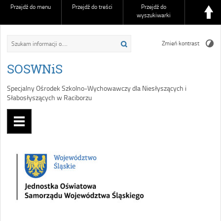
Przejdź do menu
Przejdź do treści
Przejdź do
wyszukiwarki
Zmień kontrast
SOSWNiS
Specjalny Ośrodek Szkolno-Wychowawczy dla Niesłyszących i
Słabosłyszących w Raciborzu