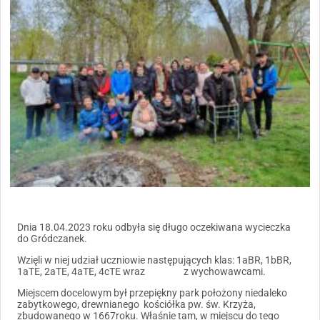
Dnia 18.04.2023 roku odbyła się długo oczekiwana wycieczka
do Gródczanek.
Wzięli w niej udział uczniowie następujących klas: 1aBR, 1bBR,
1aTE, 2aTE, 4aTE, 4cTE wraz z wychowawcami.
Miejscem docelowym był przepiękny park położony niedaleko
zabytkowego, drewnianego kościółka pw. św. Krzyża,
zbudowanego w 1667roku. Właśnie tam, w miejscu do tego