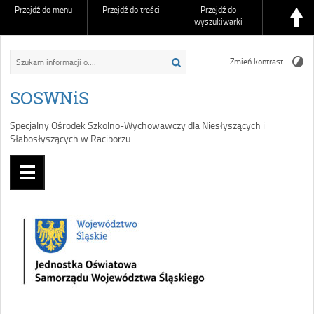
Przejdź do menu
Przejdź do treści
Przejdź do
wyszukiwarki
Zmień kontrast
SOSWNiS
Specjalny Ośrodek Szkolno-Wychowawczy dla Niesłyszących i
Słabosłyszących w Raciborzu