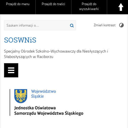
Przejdź do menu
Przejdź do treści
Przejdź do
wyszukiwarki
Zmień kontrast
SOSWNiS
Specjalny Ośrodek Szkolno-Wychowawczy dla Niesłyszących i
Słabosłyszących w Raciborzu