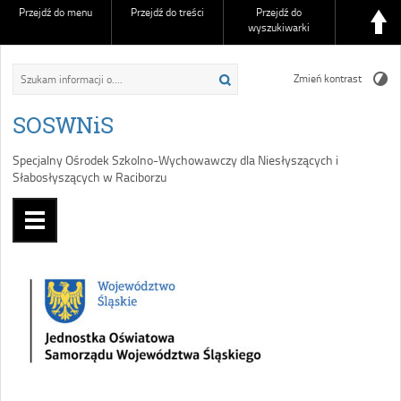
Przejdź do menu
Przejdź do treści
Przejdź do
wyszukiwarki
Zmień kontrast
SOSWNiS
Specjalny Ośrodek Szkolno-Wychowawczy dla Niesłyszących i
Słabosłyszących w Raciborzu