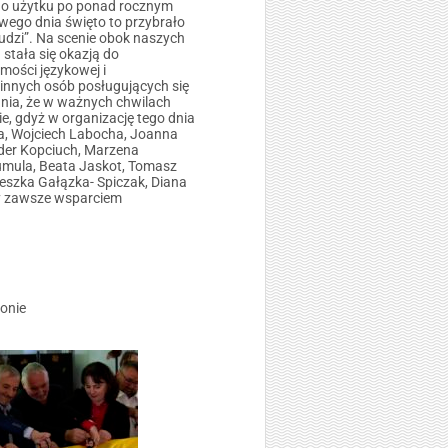
do użytku po ponad rocznym
ego dnia święto to przybrało
ludzi”. Na scenie obok naszych
stała się okazją do
mości językowej i
 innych osób posługujących się
ania, że w ważnych chwilach
e, gdyż w organizację tego dnia
a, Wojciech Labocha, Joanna
der Kopciuch, Marzena
Tumula, Beata Jaskot, Tomasz
ieszka Gałązka- Spiczak, Diana
cy zawsze wsparciem
ronie