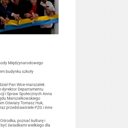
chody Międzynarodowego
iem budynku szkoły
dział Pan Wice-marszałek
e-dyrektor Departamentu
cji i Spraw Społecznych Anna
zędu Marszałkowskiego
rium Oświaty Tomasz Huk,
az przedstawiciele PZG i inne
Ośrodka, poznać kulturę i
być świadkami wielkiego dla