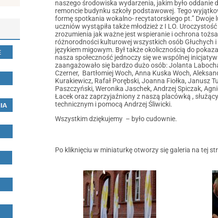
naszego środowiska wydarzenia, jakim było oddanie 
remoncie budynku szkoły podstawowej. Tego wyjątkow
formę spotkania wokalno- recytatorskiego pt.” Dwoje 
uczniów wystąpiła także młodzież z I LO. Uroczystość 
zrozumienia jak ważne jest wspieranie i ochrona tożsa
różnorodności kulturowej wszystkich osób Głuchych i
językiem migowym. Był także okolicznością do pokaz
nasza społeczność jednoczy się we wspólnej inicjatywi
zaangażowało się bardzo dużo osób: Jolanta Laboch
Czerner, Bartłomiej Woch, Anna Kuska Woch, Aleksan
Kurakiewicz, Rafał Porębski, Joanna Fiołka, Janusz 
Paszczyński, Weronika Jaschek, Andrzej Spiczak, Agn
Łacek oraz zaprzyjaźniony z naszą placówką , służą
technicznym i pomocą Andrzej Śliwicki.
Wszystkim dziękujemy – było cudownie.
Po kliknięciu w miniaturkę otworzy się galeria na tej st