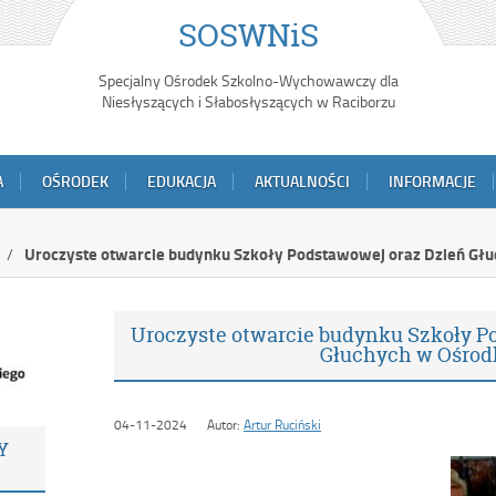
SOSWNiS
Specjalny Ośrodek Szkolno-Wychowawczy dla
Niesłyszących i Słabosłyszących w Raciborzu
A
OŚRODEK
EDUKACJA
AKTUALNOŚCI
INFORMACJE
Uroczyste otwarcie budynku Szkoły Podstawowej oraz Dzień Gł
Uroczyste otwarcie budynku Szkoły P
Głuchych w Ośrod
04-11-2024
Autor:
Artur Ruciński
Y