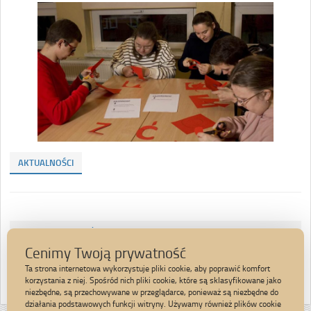
AKTUALNOŚCI
WALENTYNKOWE ŻYCZENIA Z QR
Cenimy Twoją prywatność
„SZTUKA EMOCJI” – LUTY 2024
Ta strona internetowa wykorzystuje pliki cookie, aby poprawić komfort
korzystania z niej. Spośród nich pliki cookie, które są sklasyfikowane jako
niezbędne, są przechowywane w przeglądarce, ponieważ są niezbędne do
działania podstawowych funkcji witryny. Używamy również plików cookie