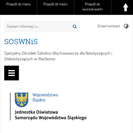
Przejdź do menu
Przejdź do treści
Przejdź do
wyszukiwarki
Zmień kontrast
SOSWNiS
Specjalny Ośrodek Szkolno-Wychowawczy dla Niesłyszących i
Słabosłyszących w Raciborzu