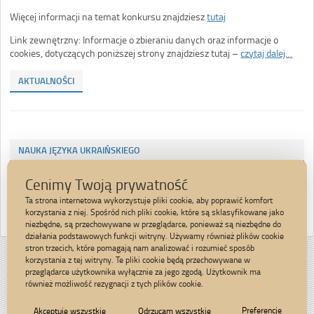
Więcej informacji na temat konkursu znajdziesz
tutaj
Link zewnętrzny: Informacje o zbieraniu danych oraz informacje o
cookies, dotyczących poniższej strony znajdziesz tutaj –
czytaj dalej…
AKTUALNOŚCI
NAUKA JĘZYKA UKRAIŃSKIEGO
Cenimy Twoją prywatność
TWORZENIE MOZAIKI, OBRAZU ZNANEGO MATEMATYKA –
PITAGORASA
Ta strona internetowa wykorzystuje pliki cookie, aby poprawić komfort
korzystania z niej. Spośród nich pliki cookie, które są sklasyfikowane jako
niezbędne, są przechowywane w przeglądarce, ponieważ są niezbędne do
działania podstawowych funkcji witryny. Używamy również plików cookie
stron trzecich, które pomagają nam analizować i rozumieć sposób
Strona została opracowana w ramach
korzystania z tej witryny. Te pliki cookie będą przechowywane w
projektu
przeglądarce użytkownika wyłącznie za jego zgodą. Użytkownik ma
Polska Akademia Dostępności
również możliwość rezygnacji z tych plików cookie.
realizowanego przez
Fundację Widzialni
i
Ministerstwo Administracji i Cyfryzacji
Preferencje
Akceptuję wszystkie
Odrzucam wszystkie