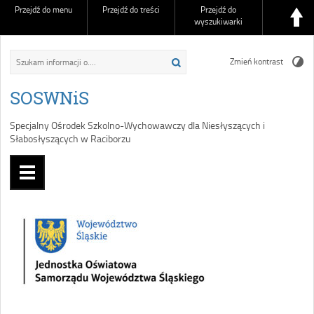
Przejdź do menu
Przejdź do treści
Przejdź do
wyszukiwarki
Zmień kontrast
SOSWNiS
Specjalny Ośrodek Szkolno-Wychowawczy dla Niesłyszących i
Słabosłyszących w Raciborzu