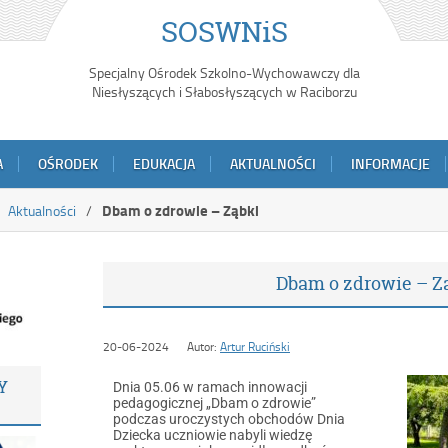
SOSWNiS
Specjalny Ośrodek Szkolno-Wychowawczy dla
Niesłyszących i Słabosłyszących w Raciborzu
A
OŚRODEK
EDUKACJA
AKTUALNOŚCI
INFORMACJE
Dbam o zdrowie – Ząbki
Aktualności
Dbam o zdrowie – Z
20-06-2024
Autor:
Artur Ruciński
Y
Dnia 05.06 w ramach innowacji
pedagogicznej „Dbam o zdrowie”
podczas uroczystych obchodów Dnia
Dziecka uczniowie nabyli wiedzę