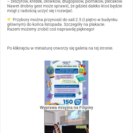
– zeszytów, kredek, ołówków, długopisów, piórników, plecaków.
Nawet drobny gest może sprawić, że gdzieś daleko ktoś będzie
mógł z radością uczyć się i rozwijać.
Przybory można przynosić do sali 2.5 (I piętro w budynku
głównym) do końca listopada. Szczegóły na plakacie.
Razem możemy zrobić coś naprawdę pięknego!
Po kliknięciu w miniaturę otworzy się galeria na tej stronie.
Wyprawa misyjna na Filipiny