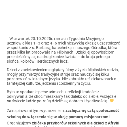
W czwartek 23.10.2025r. ramach Tygodnia Misyjnego
uczniowie klas 1–3 oraz 4–6 mieli niezwykłą okazję uczestniczyć
w spotkaniu z s. Barbarą, katechetką z naszego Ośrodka, która
przez kilka lat pracowała na Filipinach. Dzięki jej opowieściom
przenieśliśmy się na drugi koniec świata – do kraju pełnego
słońca, kolorów i serdecznych ludzi.
Dzieci z zaciekawieniem oglądały filmy z życia filipińskich rodzin,
mogły przymierzyć tradycyjne stroje oraz nauczyć się kilku
pozdrowień w lokalnym języku. Nie zabrakło też ciekawostek o
tamtejszej kulturze, jedzeniu i codziennym życiu.
Było to spotkanie pełne uśmiechu, refleksji i radości z
odkrywania, że choć mieszkamy tak daleko od siebie, wszędzie
na świecie ludzie potrafią dzielić się dobrem i życzliwością.
zachęcamy całą społeczność
Zainspirowani tym wydarzeniem,
szkolną do włączenia się w akcję pomocy misjonarzom
!
zbiórkę przyborów szkolnych dla dzieci z Afryki
Organizujemy