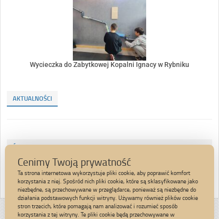
Wycieczka do Zabytkowej Kopalni Ignacy w Rybniku
AKTUALNOŚCI
ŚWIATOWY DNIA JABŁKA
Cenimy Twoją prywatność
WYCIECZKA DO ZOO W OPOLU
Ta strona internetowa wykorzystuje pliki cookie, aby poprawić komfort
korzystania z niej. Spośród nich pliki cookie, które są sklasyfikowane jako
niezbędne, są przechowywane w przeglądarce, ponieważ są niezbędne do
działania podstawowych funkcji witryny. Używamy również plików cookie
stron trzecich, które pomagają nam analizować i rozumieć sposób
Strona została opracowana w ramach
korzystania z tej witryny. Te pliki cookie będą przechowywane w
projektu