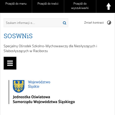
Przejdź do menu
Przejdź do treści
Przejdź do
wyszukiwarki
Zmień kontrast
SOSWNiS
Specjalny Ośrodek Szkolno-Wychowawczy dla Niesłyszących i
Słabosłyszących w Raciborzu