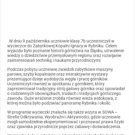
W dniu 9 października uczniowie klasy 7b uczestniczyli w
wycieczce do Zabytkowej Kopalni Ignacy w Rybniku. Celem
wyjazdu było poznanie historii górnictwa na Śląsku, utrwalenie
wiedzy o dziedzictwie przemysłowym regionu oraz rozwijanie
zainteresowań techniką i naukami przyrodniczymi.
Podczas pobytu uczniowie zwiedzili zabytkowe maszyny
parowe, szyby kopalniane oraz interaktywne wystawy
prezentujące dzieje wydobycia węgla i pracę górników.
Uczestniczyli również w spotkaniu z górnikiem, który
zaprezentował tradycyjny strój galowy górnika oraz opowiadał
o codziennych obowiązkach, trudach i tradycjach górniczego
zawodu. Duże wrażenie zrobiła również wieża widokowa, z
której można było podziwiać panoramę Rybnika i okolic.
W programie wycieczki znalazła się także wizyta w SOWA –
Strefie Odkrywania, Wyobraźni i Aktywności, gdzie uczniowie
mogli samodzielnie eksperymentować i poznawać prawa fizyki
oraz zjawiska przyrodnicze poprzez zabawę i doświadczenia.