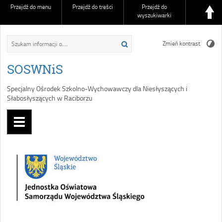
Przejdź do menu
Przejdź do treści
Przejdź do
wyszukiwarki
Zmień kontrast
SOSWNiS
Specjalny Ośrodek Szkolno-Wychowawczy dla Niesłyszących i
Słabosłyszących w Raciborzu