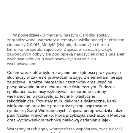
W poniedziałek 9 marca w naszym Ośrodku zostały
zorganizowane warsztaty o tematyce wielkanocnej z udziałem
słuchaczy CKZiU „Medyk” (Rybnik, Racibórz) I i II roku
kierunku terapeuta zajęciowy. Zajęcia w ramach praktyk
zawodowych odbyły się pod opieką nauczycieli oraz z udziałem
wychowanków grup wychowawczych wraz z ich
wychowawcami.
Celem warsztatów było rozwijanie umiejętności praktycznych
słuchaczy w zakresie prowadzenia zajęć z elementami terapii
zajęciowej, a także integracja uczestników oraz wspólne
przygotowanie prac o charakterze świątecznym. Podczas
spotkania uczestnicy wykonywali różnorodne ozdoby
wielkanocne, wykorzystując techniki plastyczne i
rękodzielnicze. Powstały m.in. dekoracje świąteczne, kartki
wielkanocne oraz inne prace artystyczne inspirowane
symboliką Świąt Wielkanocnych. Zajęcia przeprowadziła także
pani Natalia Kravchenko, która przybliżyła słuchaczom Medyka
oraz wychowankom technikę batikową ozdabiania jajek.
Warsztaty przebiegały w atmosferze współpracy, życzliwości i