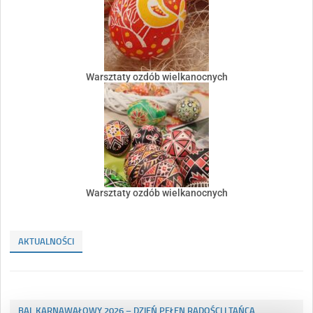
Warsztaty ozdób wielkanocnych
Warsztaty ozdób wielkanocnych
AKTUALNOŚCI
BAL KARNAWAŁOWY 2026 – DZIEŃ PEŁEN RADOŚCI I TAŃCA