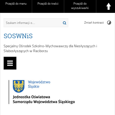
Przejdź do menu
Przejdź do treści
Przejdź do
wyszukiwarki
Zmień kontrast
SOSWNiS
Specjalny Ośrodek Szkolno-Wychowawczy dla Niesłyszących i
Słabosłyszących w Raciborzu