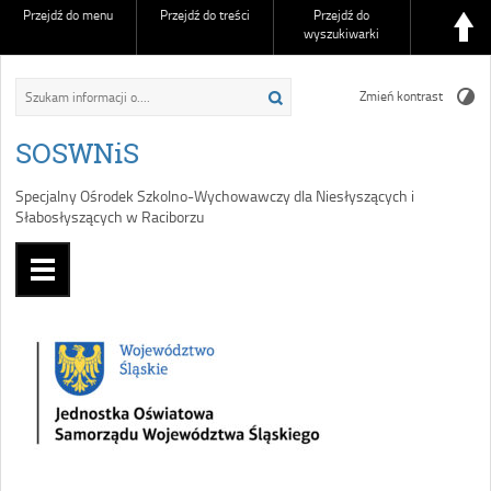
Przejdź do menu
Przejdź do treści
Przejdź do
wyszukiwarki
Zmień kontrast
SOSWNiS
Specjalny Ośrodek Szkolno-Wychowawczy dla Niesłyszących i
Słabosłyszących w Raciborzu