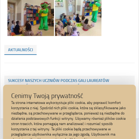
AKTUALNOŚCI
SUKCESY NASZYCH UCZNIÓW PODCZAS GALI LAUREATÓW
KONKURSÓW DIECEZJALNYCH I WOJEWÓDZKICH
Cenimy Twoją prywatność
TRZECIOKLASIŚCI WYRUSZAJĄ KU NOWYM WYZWANIOM
Ta strona internetowa wykorzystuje pliki cookie, aby poprawić komfort
korzystania z niej. Spośród nich pliki cookie, które są sklasyfikowane jako
niezbędne, są przechowywane w przeglądarce, ponieważ są niezbędne do
działania podstawowych funkcji witryny. Używamy również plików cookie
stron trzecich, które pomagają nam analizować i rozumieć sposób
Strona została opracowana w ramach
korzystania z tej witryny. Te pliki cookie będą przechowywane w
projektu
przeglądarce użytkownika wyłącznie za jego zgodą. Użytkownik ma
Polska Akademia Dostępności