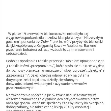
W piątek 19 czerwca w bibliotece szkolnej odbyło się
wyjątkowe spotkanie dla uczniów klas pierwszych. Niezwykłym
gościem spotkania był Żółw Franklin, który przybył do biblioteki
dzięki współpracy z Księgarnią Sowa w Raciborzu. Barwne
przebranie bohatera od razu wzbudziło zainteresowanie i
radość dzieci.
Podczas spotkania Franklin przeczytał uczniom opowiadanie pt.
,
„Franklin mówi »przepraszam«”
które stało się punktem wyjścia
do rozmowy o znaczeniu magicznych słów: „proszę”, „dziękuję” i
”
.
„przepraszam
Dzieci chętnie odpowiadały na pytania
dotyczące treści bajki oraz dzieliły się własnymi
doświadczeniami związanymi z używaniem zwrotów
grzecznościowych.
Na zakończenie spotkania pierwszoklasiści uczestniczyli w
wesołych zabawach i aktywnościach przygotowanych przez
naszego gościa. Wspólnie spędzony czas był nie tylko okazją do
dobrej zabawy, ale także cenną lekcją kultury osobistej i
wzajemnego szacunku.