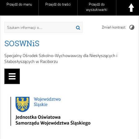
Przejdź do menu
Przejdź do treści
Przejdź do
wyszukiwarki
Zmień kontrast
SOSWNiS
Specjalny Ośrodek Szkolno-Wychowawczy dla Niesłyszących i
Słabosłyszących w Raciborzu