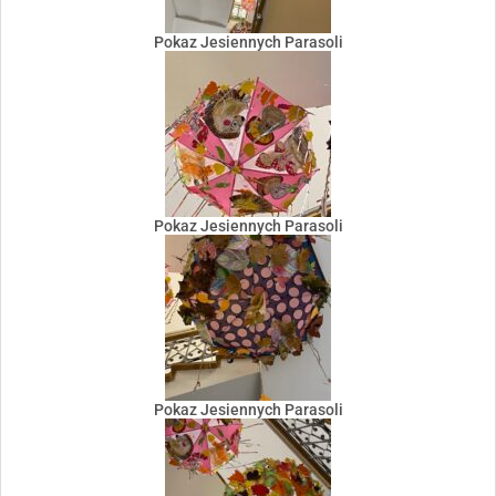
Pokaz Jesiennych Parasoli
Pokaz Jesiennych Parasoli
Pokaz Jesiennych Parasoli