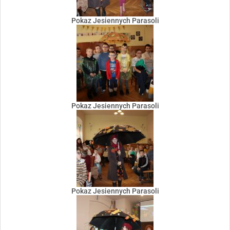
Pokaz Jesiennych Parasoli
Pokaz Jesiennych Parasoli
Pokaz Jesiennych Parasoli