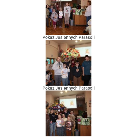
Pokaz Jesiennych Parasoli
Pokaz Jesiennych Parasoli