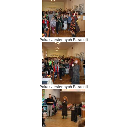
Pokaz Jesiennych Parasoli
Pokaz Jesiennych Parasoli