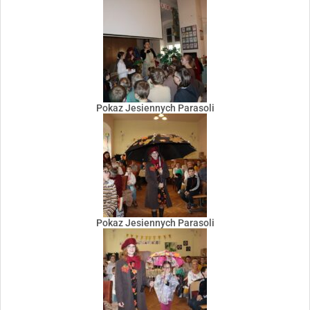
Pokaz Jesiennych Parasoli
Pokaz Jesiennych Parasoli