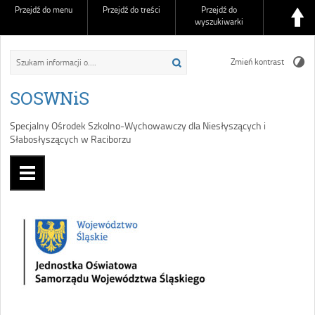
Przejdź do menu
Przejdź do treści
Przejdź do
wyszukiwarki
Zmień kontrast
SOSWNiS
Specjalny Ośrodek Szkolno-Wychowawczy dla Niesłyszących i
Słabosłyszących w Raciborzu