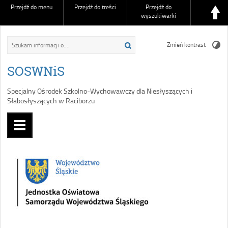
Przejdź do menu
Przejdź do treści
Przejdź do
wyszukiwarki
Zmień kontrast
SOSWNiS
Specjalny Ośrodek Szkolno-Wychowawczy dla Niesłyszących i
Słabosłyszących w Raciborzu