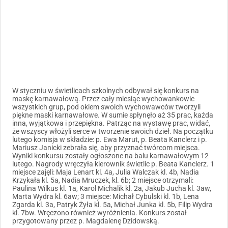
W styczniu w świetlicach szkolnych odbywał się konkurs na
maskę karnawałową. Przez cały miesiąc wychowankowie
wszystkich grup, pod okiem swoich wychowawców tworzyli
piękne maski karnawałowe. W sumie spłynęło aż 35 prac, każda
inna, wyjątkowa i przepiękna. Patrząc na wystawę prac, widać,
że wszyscy włożyli serce w tworzenie swoich dzieł. Na początku
lutego komisja w składzie: p. Ewa Marut, p. Beata Kanclerz i p.
Mariusz Janicki zebrała się, aby przyznać twórcom miejsca.
Wyniki konkursu zostały ogłoszone na balu karnawałowym 12
lutego. Nagrody wręczyła kierownik świetlic p. Beata Kanclerz. 1
miejsce zajęli: Maja Lenart kl. 4a, Julia Walczak kl. 4b, Nadia
Krzykała kl. 5a, Nadia Mruczek, kl. 6b; 2 miejsce otrzymali:
Paulina Wilkus kl. 1a, Karol Michalik kl. 2a, Jakub Jucha kl. 3aw,
Marta Wydra kl. 6aw; 3 miejsce: Michał Cybulski kl. 1b, Lena
Zgarda kl. 3a, Patryk Żyła kl. 5a, Michał Junka kl. 5b, Filip Wydra
kl. 7bw. Wręczono również wyróżnienia. Konkurs został
przygotowany przez p. Magdalenę Dzidowską.