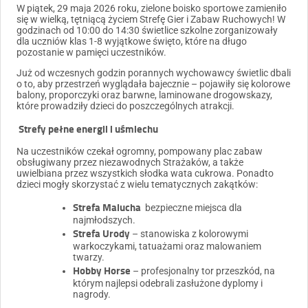
W piątek, 29 maja 2026 roku, zielone boisko sportowe zamieniło
się w wielką, tętniącą życiem Strefę Gier i Zabaw Ruchowych! W
godzinach od 10:00 do 14:30 świetlice szkolne zorganizowały
dla uczniów klas 1-8 wyjątkowe święto, które na długo
pozostanie w pamięci uczestników.
Już od wczesnych godzin porannych wychowawcy świetlic dbali
o to, aby przestrzeń wyglądała bajecznie – pojawiły się kolorowe
balony, proporczyki oraz barwne, laminowane drogowskazy,
które prowadziły dzieci do poszczególnych atrakcji.
Strefy pełne energii i uśmiechu
Na uczestników czekał ogromny, pompowany plac zabaw
obsługiwany przez niezawodnych Strażaków, a także
uwielbiana przez wszystkich słodka wata cukrowa. Ponadto
dzieci mogły skorzystać z wielu tematycznych zakątków:
Strefa Malucha
bezpieczne miejsca dla
najmłodszych.
Strefa Urody
– stanowiska z kolorowymi
warkoczykami, tatuażami oraz malowaniem
twarzy.
Hobby Horse
– profesjonalny tor przeszkód, na
którym najlepsi odebrali zasłużone dyplomy i
nagrody.