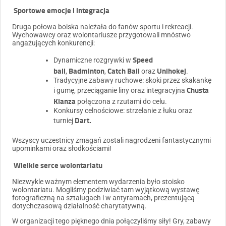
Sportowe emocje i integracja
Druga połowa boiska należała do fanów sportu i rekreacji.
Wychowawcy oraz wolontariusze przygotowali mnóstwo
angażujących konkurencji:
Speed
Dynamiczne rozgrywki w
ball
Badminton
Catch Ball
Unihokej
,
,
oraz
.
Tradycyjne zabawy ruchowe: skoki przez skakankę
Chusta
i gumę, przeciąganie liny oraz integracyjna
Klanza
połączona z rzutami do celu.
Konkursy celnościowe: strzelanie z łuku oraz
Dart.
turniej
Wszyscy uczestnicy zmagań zostali nagrodzeni fantastycznymi
upominkami oraz słodkościami!
Wielkie serce wolontariatu
Niezwykle ważnym elementem wydarzenia było stoisko
wolontariatu. Mogliśmy podziwiać tam wyjątkową wystawę
fotograficzną na sztalugach i w antyramach, prezentującą
dotychczasową działalność charytatywną.
W organizacji tego pięknego dnia połączyliśmy siły! Gry, zabawy