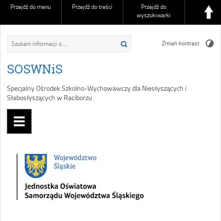
Przejdź do menu
Przejdź do treści
Przejdź do
wyszukiwarki
Zmień kontrast
SOSWNiS
Specjalny Ośrodek Szkolno-Wychowawczy dla Niesłyszących i
Słabosłyszących w Raciborzu